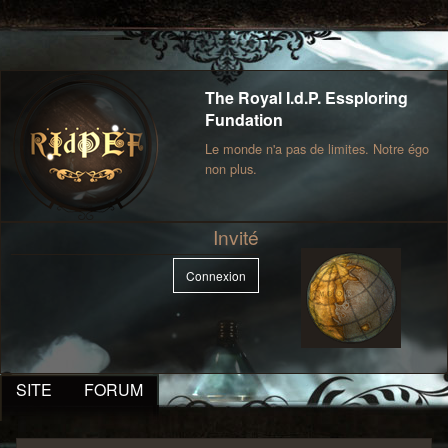
The Royal I.d.P. Essploring
Fundation
Le monde n'a pas de limites. Notre égo
non plus.
Invité
Connexion
SITE
FORUM