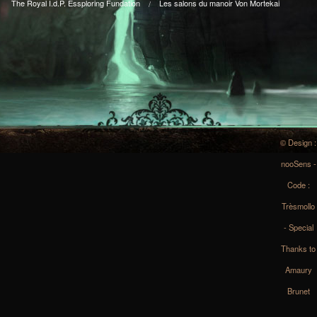
The Royal I.d.P. Essploring Fundation
Les salons du manoir Von Mortekai
© Design :
nooSens -
Code :
Trèsmollo
- Special
Thanks to
Amaury
Brunet