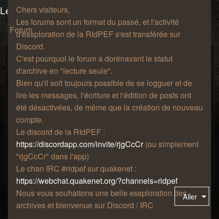
Les salons du manoir Von Mortekai
Chers visiteurs,
Les forums sont un format du passé, et l'activité
Forum
d'essploration de la RIdPEF s'est transférée sur
Discord.
Discussions au coin du feu
C'est pourquoi le forum a dorénavant le statut
Prenez une chopine, installez-vous confortablement sur un
d'archive en "lecture seule".
fauteuil à côté de la cheminée, puis discutez de tout, de
Bien qu'il soit toujours possible de se logguer et de
rien, et de n'importe quoi ! Votre musique préférée, vos
lire les messages, l'écriture et l'édition de posts ont
passions les plus étranges, votre amour pour le café, tout
ceci a sa place ici.
été désactivées, de même que la création de nouveau
compte.
Jeux-vidéo
Le discord de la RIdPEF :
Parce que les jeux-vidéo c'est sympa. Si vous vouler jouer
https://discordapp.com/invite/rjgCcCr
(ou simplement
ensemble, participer à la vie de notre serveur minecraft,
"rjgCcCr" dans l'app)
présenter votre collection ou parler de votre jeu du
Le chan IRC #ridpef sur quakenet :
moment, c'est l'endroit !
https://webchat.quakenet.org/?channels=ridpef
Nous vous souhaitons une belle essploration des
Aller
archives et bienvenue sur Discord / IRC