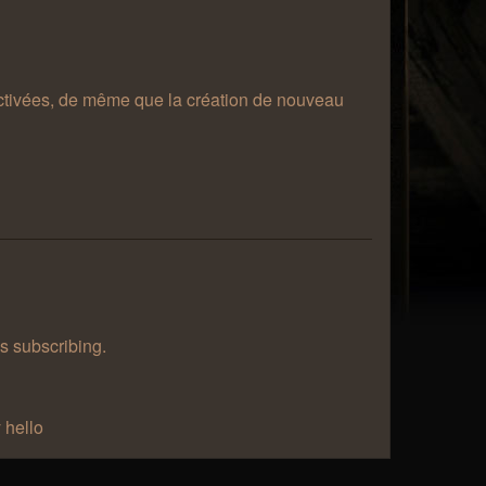
désactivées, de même que la création de nouveau
as subscribing.
 hello