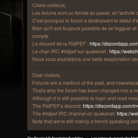
Chers visiteurs,
Les forums sont un format du passé, et l'activité
C'est pourquoi le forum a dorénavant le statut d'a
Bien qu'il soit toujours possible de se logguer e
compte.
Le discord de la RIdPEF :
https://discordapp.com
Le chan IRC #ridpef sur quakenet :
https://webc
Nous vous souhaitons une belle essploration des
Dear visitors,
Forums are a medium of the past, and nowadays t
That's why the forum has been changed into a re
Although it is still possible to login and read m
The RIdPEF's discord:
https://discordapp.com/in
The #ridpef IRC channel on quakenet:
https://w
Note that we're still mainly a french speaking 
The Royal I.d.P. Essploring Fundation
Les salons du manoir Von Mort