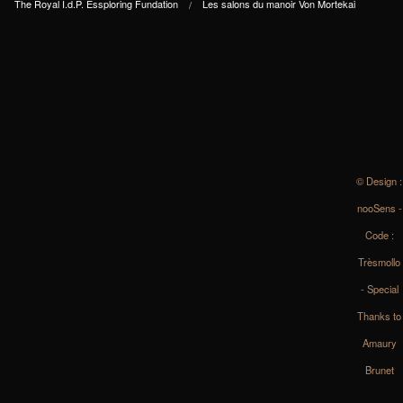
The Royal I.d.P. Essploring Fundation
Les salons du manoir Von Mortekai
© Design :
nooSens -
Code :
Trèsmollo
- Special
Thanks to
Amaury
Brunet