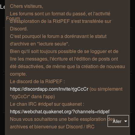
Les salons du manoir Von Mortekai
Chers visiteurs,
Les forums sont un format du passé, et l'activité
Forum
d'essploration de la RIdPEF s'est transférée sur
Discord.
Discussions au coin du feu
C'est pourquoi le forum a dorénavant le statut
Prenez une chopine, installez-vous confortablement sur un
d'archive en "lecture seule".
fauteuil à côté de la cheminée, puis discutez de tout, de
Bien qu'il soit toujours possible de se logguer et de
rien, et de n'importe quoi ! Votre musique préférée, vos
lire les messages, l'écriture et l'édition de posts ont
passions les plus étranges, votre amour pour le café, tout
ceci a sa place ici.
été désactivées, de même que la création de nouveau
compte.
Jeux-vidéo
Le discord de la RIdPEF :
Parce que les jeux-vidéo c'est sympa. Si vous vouler jouer
https://discordapp.com/invite/rjgCcCr
(ou simplement
ensemble, participer à la vie de notre serveur minecraft,
"rjgCcCr" dans l'app)
présenter votre collection ou parler de votre jeu du
Le chan IRC #ridpef sur quakenet :
moment, c'est l'endroit !
https://webchat.quakenet.org/?channels=ridpef
Nous vous souhaitons une belle essploration des
Aller
archives et bienvenue sur Discord / IRC