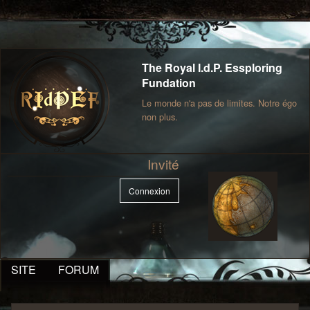
The Royal I.d.P. Essploring
Fundation
Le monde n'a pas de limites. Notre égo
non plus.
Invité
Connexion
SITE
FORUM