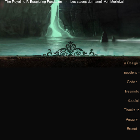
The Royal I.d.P. Essploring Fundation
Les salons du manoir Von Mortekai
© Design :
nooSens -
Code :
Trèsmollo
- Special
Thanks to
Amaury
Brunet