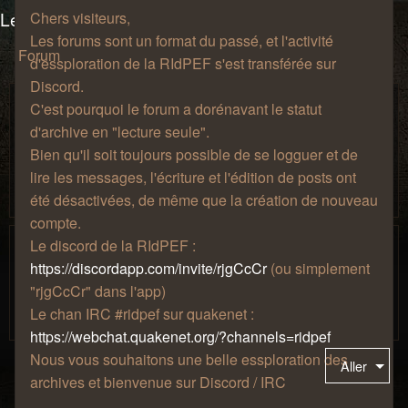
Les salons du manoir Von Mortekai
Chers visiteurs,
Les forums sont un format du passé, et l'activité
Forum
d'essploration de la RIdPEF s'est transférée sur
Discord.
Discussions au coin du feu
C'est pourquoi le forum a dorénavant le statut
Prenez une chopine, installez-vous confortablement sur un
d'archive en "lecture seule".
fauteuil à côté de la cheminée, puis discutez de tout, de
Bien qu'il soit toujours possible de se logguer et de
rien, et de n'importe quoi ! Votre musique préférée, vos
lire les messages, l'écriture et l'édition de posts ont
passions les plus étranges, votre amour pour le café, tout
ceci a sa place ici.
été désactivées, de même que la création de nouveau
compte.
Jeux-vidéo
Le discord de la RIdPEF :
Parce que les jeux-vidéo c'est sympa. Si vous vouler jouer
https://discordapp.com/invite/rjgCcCr
(ou simplement
ensemble, participer à la vie de notre serveur minecraft,
"rjgCcCr" dans l'app)
présenter votre collection ou parler de votre jeu du
Le chan IRC #ridpef sur quakenet :
moment, c'est l'endroit !
https://webchat.quakenet.org/?channels=ridpef
Nous vous souhaitons une belle essploration des
Aller
archives et bienvenue sur Discord / IRC