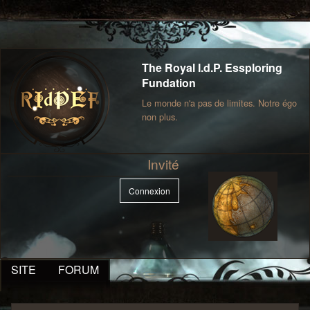
The Royal I.d.P. Essploring
Fundation
Le monde n'a pas de limites. Notre égo
non plus.
Invité
Connexion
SITE
FORUM