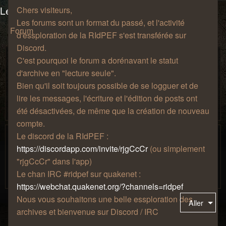
Les salons du manoir Von Mortekai
Chers visiteurs,
Les forums sont un format du passé, et l'activité
Forum
d'essploration de la RIdPEF s'est transférée sur
Discord.
Discussions au coin du feu
C'est pourquoi le forum a dorénavant le statut
Prenez une chopine, installez-vous confortablement sur un
d'archive en "lecture seule".
fauteuil à côté de la cheminée, puis discutez de tout, de
Bien qu'il soit toujours possible de se logguer et de
rien, et de n'importe quoi ! Votre musique préférée, vos
lire les messages, l'écriture et l'édition de posts ont
passions les plus étranges, votre amour pour le café, tout
ceci a sa place ici.
été désactivées, de même que la création de nouveau
compte.
Jeux-vidéo
Le discord de la RIdPEF :
Parce que les jeux-vidéo c'est sympa. Si vous vouler jouer
https://discordapp.com/invite/rjgCcCr
(ou simplement
ensemble, participer à la vie de notre serveur minecraft,
"rjgCcCr" dans l'app)
présenter votre collection ou parler de votre jeu du
Le chan IRC #ridpef sur quakenet :
moment, c'est l'endroit !
https://webchat.quakenet.org/?channels=ridpef
Nous vous souhaitons une belle essploration des
Aller
archives et bienvenue sur Discord / IRC