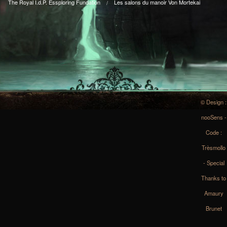
The Royal I.d.P. Essploring Fundation
Les salons du manoir Von Mortekai
© Design :
nooSens -
Code :
Trèsmollo
- Special
Thanks to
Amaury
Brunet