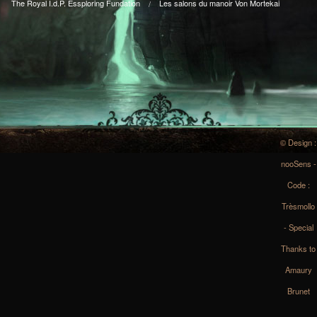
The Royal I.d.P. Essploring Fundation
Les salons du manoir Von Mortekai
© Design :
nooSens -
Code :
Trèsmollo
- Special
Thanks to
Amaury
Brunet