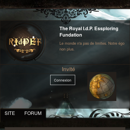
The Royal I.d.P. Essploring
Fundation
Le monde n'a pas de limites. Notre égo
non plus.
Invité
Connexion
SITE
FORUM