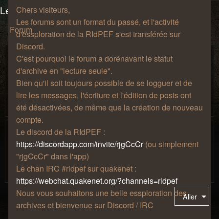
Les salons du manoir Von Mortekai
Chers visiteurs,
Les forums sont un format du passé, et l'activité
Forum
d'essploration de la RIdPEF s'est transférée sur
Discord.
Discussions au coin du feu
C'est pourquoi le forum a dorénavant le statut
Prenez une chopine, installez-vous confortablement sur un
d'archive en "lecture seule".
fauteuil à côté de la cheminée, puis discutez de tout, de
Bien qu'il soit toujours possible de se logguer et de
rien, et de n'importe quoi ! Votre musique préférée, vos
lire les messages, l'écriture et l'édition de posts ont
passions les plus étranges, votre amour pour le café, tout
ceci a sa place ici.
été désactivées, de même que la création de nouveau
compte.
Jeux-vidéo
Le discord de la RIdPEF :
Parce que les jeux-vidéo c'est sympa. Si vous vouler jouer
https://discordapp.com/invite/rjgCcCr
(ou simplement
ensemble, participer à la vie de notre serveur minecraft,
"rjgCcCr" dans l'app)
présenter votre collection ou parler de votre jeu du
Le chan IRC #ridpef sur quakenet :
moment, c'est l'endroit !
https://webchat.quakenet.org/?channels=ridpef
Nous vous souhaitons une belle essploration des
Aller
archives et bienvenue sur Discord / IRC