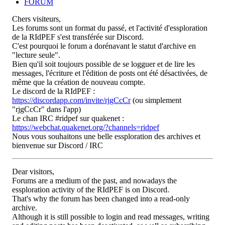
FORUM
Chers visiteurs,
Les forums sont un format du passé, et l'activité d'essploration
de la RIdPEF s'est transférée sur Discord.
C'est pourquoi le forum a dorénavant le statut d'archive en
"lecture seule".
Bien qu'il soit toujours possible de se logguer et de lire les
messages, l'écriture et l'édition de posts ont été désactivées, de
même que la création de nouveau compte.
Le discord de la RIdPEF :
https://discordapp.com/invite/rjgCcCr
(ou simplement
"rjgCcCr" dans l'app)
Le chan IRC #ridpef sur quakenet :
https://webchat.quakenet.org/?channels=ridpef
Nous vous souhaitons une belle essploration des archives et
bienvenue sur Discord / IRC
Dear visitors,
Forums are a medium of the past, and nowadays the
essploration activity of the RIdPEF is on Discord.
That's why the forum has been changed into a read-only
archive.
Although it is still possible to login and read messages, writing