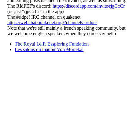
and editing posts has been deactivated, as well as subscribing.
The RIdPEF's discord:
https://discordapp.com/invite/rjgCcCr
(or just "rjgCcCr" in the app)
The #ridpef IRC channel on quakenet:
https://webchat.quakenet.org/?channels=ridpef
Note that we're still mainly a french speaking community, but
we welcome english speakers when they come say hello
The Royal I.d.P. Essploring Fundation
Les salons du manoir Von Mortekai