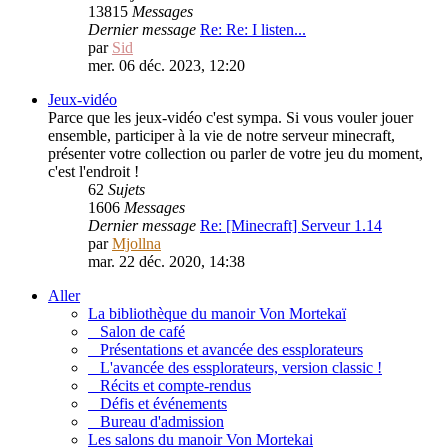
13815
Messages
Dernier message
Re: Re: I listen...
par
Sid
mer. 06 déc. 2023, 12:20
Jeux-vidéo
Parce que les jeux-vidéo c'est sympa. Si vous vouler jouer
ensemble, participer à la vie de notre serveur minecraft,
présenter votre collection ou parler de votre jeu du moment,
c'est l'endroit !
62
Sujets
1606
Messages
Dernier message
Re: [Minecraft] Serveur 1.14
par
Mjollna
mar. 22 déc. 2020, 14:38
Aller
La bibliothèque du manoir Von Mortekaï
Salon de café
Présentations et avancée des essplorateurs
L'avancée des essplorateurs, version classic !
Récits et compte-rendus
Défis et événements
Bureau d'admission
Les salons du manoir Von Mortekai