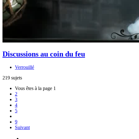
Discussions au coin du feu
Verrouillé
219 sujets
Vous êtes à la page
1
2
3
4
5
9
Suivant