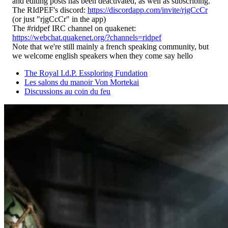
and editing posts has been deactivated, as well as subscribing.
The RIdPEF's discord:
https://discordapp.com/invite/rjgCcCr
(or just "rjgCcCr" in the app)
The #ridpef IRC channel on quakenet:
https://webchat.quakenet.org/?channels=ridpef
Note that we're still mainly a french speaking community, but
we welcome english speakers when they come say hello
The Royal I.d.P. Essploring Fundation
Les salons du manoir Von Mortekai
Discussions au coin du feu