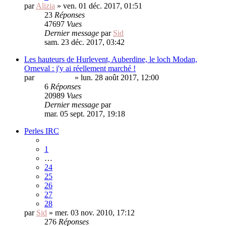
par
Alizia
» ven. 01 déc. 2017, 01:51
23
Réponses
47697
Vues
Dernier message
par
Sid
sam. 23 déc. 2017, 03:42
Les hauteurs de Hurlevent, Auberdine, le loch Modan,
Orneval : j'y ai réellement marché !
par
Ivangrozny
» lun. 28 août 2017, 12:00
6
Réponses
20989
Vues
Dernier message
par
Ivangrozny
mar. 05 sept. 2017, 19:18
Perles IRC
1
…
24
25
26
27
28
par
Sid
» mer. 03 nov. 2010, 17:12
276
Réponses