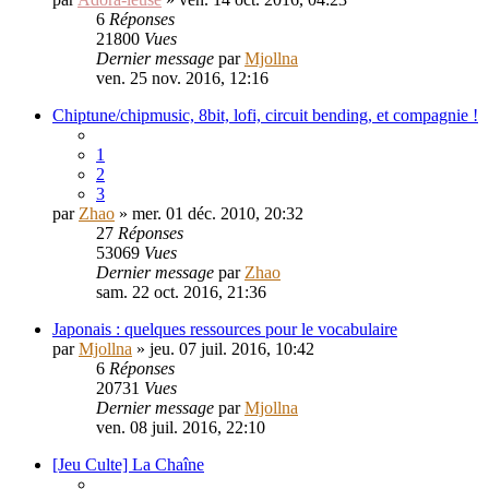
6
Réponses
21800
Vues
Dernier message
par
Mjollna
ven. 25 nov. 2016, 12:16
Chiptune/chipmusic, 8bit, lofi, circuit bending, et compagnie !
1
2
3
par
Zhao
» mer. 01 déc. 2010, 20:32
27
Réponses
53069
Vues
Dernier message
par
Zhao
sam. 22 oct. 2016, 21:36
Japonais : quelques ressources pour le vocabulaire
par
Mjollna
» jeu. 07 juil. 2016, 10:42
6
Réponses
20731
Vues
Dernier message
par
Mjollna
ven. 08 juil. 2016, 22:10
[Jeu Culte] La Chaîne