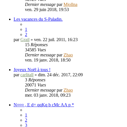
Dernier message
par
Mjollna
ven. 29 juin 2018, 19:53
Les vacances du S-Paladin.
1
2
par
Grail
» ven. 22 juil. 2011, 16:23
15
Réponses
34585
Vues
Dernier message
par
Zhao
ven. 19 janv. 2018, 18:50
Joyeux Noël à tous !
par
carlitall
» dim. 24 déc. 2017, 22:09
3
Réponses
20071
Vues
Dernier message
par
Zhao
mer. 03 janv. 2018, 09:23
N¤¤¤ , E d= qqKq b cMc AA p *
1
2
3