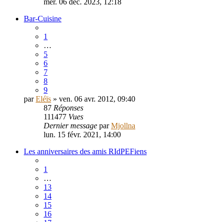
mer. 06 déc. 2023, 12:18
Bar-Cuisine
1
…
5
6
7
8
9
par
Eléïs
» ven. 06 avr. 2012, 09:40
87
Réponses
111477
Vues
Dernier message
par
Mjollna
lun. 15 févr. 2021, 14:00
Les anniversaires des amis RIdPEFiens
1
…
13
14
15
16