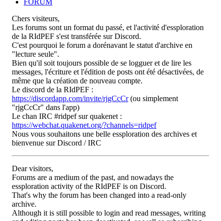
FORUM
Chers visiteurs,
Les forums sont un format du passé, et l'activité d'essploration
de la RIdPEF s'est transférée sur Discord.
C'est pourquoi le forum a dorénavant le statut d'archive en
"lecture seule".
Bien qu'il soit toujours possible de se logguer et de lire les
messages, l'écriture et l'édition de posts ont été désactivées, de
même que la création de nouveau compte.
Le discord de la RIdPEF :
https://discordapp.com/invite/rjgCcCr
(ou simplement
"rjgCcCr" dans l'app)
Le chan IRC #ridpef sur quakenet :
https://webchat.quakenet.org/?channels=ridpef
Nous vous souhaitons une belle essploration des archives et
bienvenue sur Discord / IRC
Dear visitors,
Forums are a medium of the past, and nowadays the
essploration activity of the RIdPEF is on Discord.
That's why the forum has been changed into a read-only
archive.
Although it is still possible to login and read messages, writing