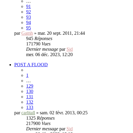
…
91
92
93
94
95
par
Gamh
» mar. 20 sept. 2011, 21:44
945
Réponses
171790
Vues
Dernier message
par
Sid
mer. 06 déc. 2023, 12:20
POST A FLOOD
1
…
129
130
131
132
133
par
carlitall
» sam. 02 févr. 2013, 00:25
1325
Réponses
217900
Vues
Dernier message
par
Sid