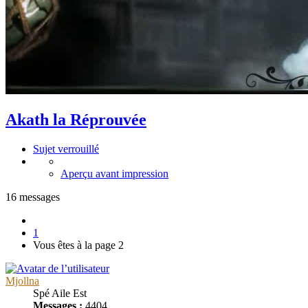
Akath la Réprouvée
Sujet verrouillé
Aperçu avant impression
16 messages
1
Vous êtes à la page
2
Mjollna
Spé Aile Est
Messages :
4404