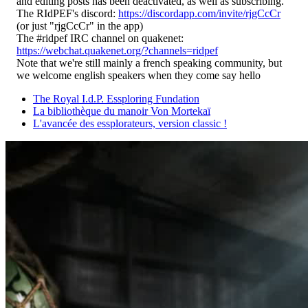
and editing posts has been deactivated, as well as subscribing.
The RIdPEF's discord:
https://discordapp.com/invite/rjgCcCr
(or just "rjgCcCr" in the app)
The #ridpef IRC channel on quakenet:
https://webchat.quakenet.org/?channels=ridpef
Note that we're still mainly a french speaking community, but
we welcome english speakers when they come say hello
The Royal I.d.P. Essploring Fundation
La bibliothèque du manoir Von Mortekaï
L'avancée des essplorateurs, version classic !