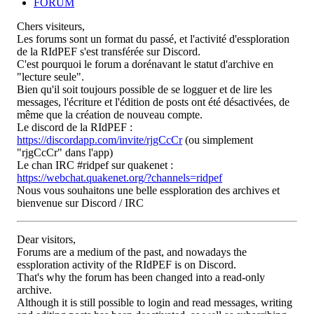
FORUM
Chers visiteurs,
Les forums sont un format du passé, et l'activité d'essploration
de la RIdPEF s'est transférée sur Discord.
C'est pourquoi le forum a dorénavant le statut d'archive en
"lecture seule".
Bien qu'il soit toujours possible de se logguer et de lire les
messages, l'écriture et l'édition de posts ont été désactivées, de
même que la création de nouveau compte.
Le discord de la RIdPEF :
https://discordapp.com/invite/rjgCcCr
(ou simplement
"rjgCcCr" dans l'app)
Le chan IRC #ridpef sur quakenet :
https://webchat.quakenet.org/?channels=ridpef
Nous vous souhaitons une belle essploration des archives et
bienvenue sur Discord / IRC
Dear visitors,
Forums are a medium of the past, and nowadays the
essploration activity of the RIdPEF is on Discord.
That's why the forum has been changed into a read-only
archive.
Although it is still possible to login and read messages, writing