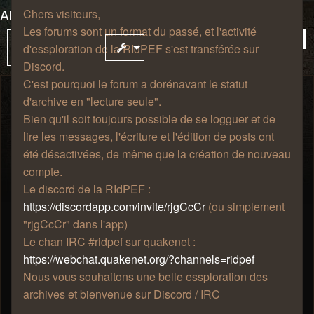
Abyssum, Roi des Pirates autoproclamé
Chers visiteurs,
Les forums sont un format du passé, et l'activité
16 messages
Vou
2
Sujet
d'essploration de la RIdPEF s'est transférée sur
verrouillé
êtes
Discord.
à
C'est pourquoi le forum a dorénavant le statut
la
d'archive en "lecture seule".
pag
PouletSansTete
Bien qu'il soit toujours possible de se logguer et de
Re: Abyssum, Roi des Pirates
lire les messages, l'écriture et l'édition de posts ont
autoproclamé
été désactivées, de même que la création de nouveau
compte.
mer. 20 sept. 2023, 23:29
Le discord de la RIdPEF :
CHAPITRE 10: CA CAILLE SES GRANDS MORTS
https://discordapp.com/invite/rjgCcCr
(ou simplement
A nouveau, un blackout. A nouveau, une odeur iodée.
"rjgCcCr" dans l'app)
Cette fois-ci elle était accompagnée d'une odeur intense
Le chan IRC #ridpef sur quakenet :
de sueur. Et pas la mienne.
https://webchat.quakenet.org/?channels=ridpef
Nous vous souhaitons une belle essploration des
archives et bienvenue sur Discord / IRC