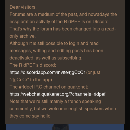
Dear visitors,
Forums are a medium of the past, and nowadays the
essploration activity of the RIdPEF is on Discord.
That's why the forum has been changed into a read-
only archive.
Although it is still possible to login and read
A l'horizon, je pouvais voir la mer. Elle était... différente.
messages, writing and editing posts has been
Je me suis donc levé et j'ai commencé mon pèlerinage
deactivated, as well as subscribing.
en ce nouveau lieu.
The RIdPEF's discord:
https://discordapp.com/invite/rjgCcCr
(or just
"rjgCcCr" in the app)
The #ridpef IRC channel on quakenet:
https://webchat.quakenet.org/?channels=ridpef
Note that we're still mainly a french speaking
community, but we welcome english speakers when
they come say hello