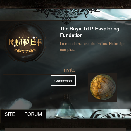
The Royal I.d.P. Essploring
Fundation
Le monde n'a pas de limites. Notre égo
non plus.
Invité
Connexion
SITE
FORUM