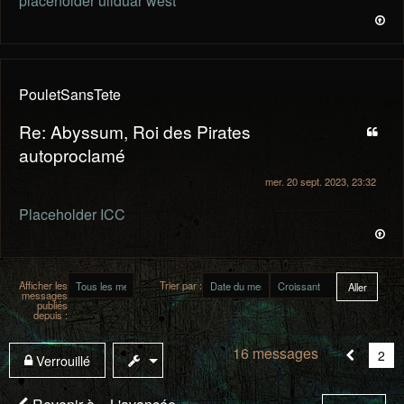
placeholder ullduar west
PouletSansTete
Re: Abyssum, Roi des Pirates
autoproclamé
mer. 20 sept. 2023, 23:32
Placeholder ICC
Afficher les
Trier par :
messages
publiés
depuis :
16 messages
Vou
2
Verrouillé
êtes
à