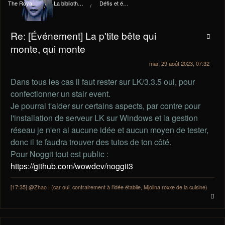
The Royal I.d.P. Essploring Fundation
La bibliothèque du manoir Von Mortekaï
Défis et événements
Re: [Événement] La p'tite bête qui
monte, qui monte
mar. 29 août 2023, 07:32
Dans tous les cas il faut rester sur LK/3.3.5 oui, pour
confectionner un stair event.
Je pourrai t'aider sur certains aspects, par contre pour
l'installation de serveur LK sur Windows et la gestion
réseau je n'en ai aucune idée et aucun moyen de tester,
donc il te faudra trouver des tutos de ton côté.
Pour Noggit tout est public :
https://github.com/wowdev/noggit3
[17:35] @Zhao | (car oui, contrairement à l'idée établie, Mjollna roxxe de la cuisine)