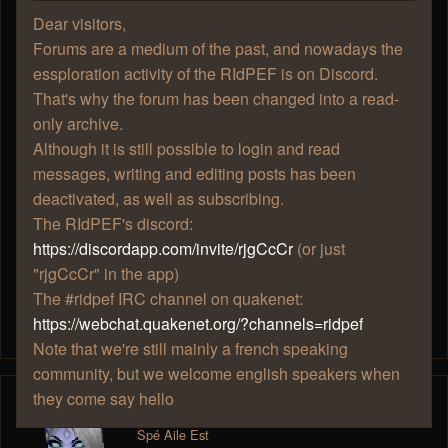
Dear visitors,
(je te demanderais mjollna si tu est d'accord , tu
Forums are a medium of the past, and nowadays the
expliquais bien à l'époque)
essploration activity of the RIdPEF is on Discord.
That's why the forum has been changed into a read-
Mais bon , avant ça, je dois savoir si les Ridpefiens ont
only archive.
envie d'y participer.
Although it is still possible to login and read
messages, writing and editing posts has been
Merci Mjollna et Zhao pour vos réponses rapides
deactivated, as well as subscribing.
The RIdPEF's discord:
https://discordapp.com/invite/rjgCcCr
(or just
Btw si vous avez des idée d'event dites moi
"rjgCcCr" in the app)
The #ridpef IRC channel on quakenet:
"Grand hermite"
https://webchat.quakenet.org/?channels=ridpef
Note that we're still mainly a french speaking
community, but we welcome english speakers when
they come say hello
Mjollna
Spé Aile Est