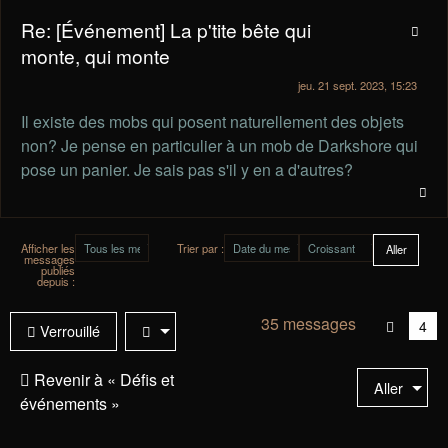
Re: [Événement] La p'tite bête qui
monte, qui monte
jeu. 21 sept. 2023, 15:23
Il existe des mobs qui posent naturellement des objets
non? Je pense en particulier à un mob de Darkshore qui
pose un panier. Je sais pas s'il y en a d'autres?
Afficher les
Trier par :
messages
publiés
depuis :
35 messages
Vou
4
Verrouillé
êtes
à
Revenir à « Défis et
Aller
la
événements »
pag