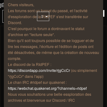
[Événement] La p'tite bête qui monte, qui monte
Chers visiteurs,
Les forums sont un format du passé, et l'activité
35 messages
Vou
4
Sujet
d'essploration de la RIdPEF s'est transférée sur
verrouillé
êtes
Discord.
à
C'est pourquoi le forum a dorénavant le statut
la
d'archive en "lecture seule".
pag
Thaldrïn
Bien qu'il soit toujours possible de se logguer et de
lire les messages, l'écriture et l'édition de posts ont
été désactivées, de même que la création de nouveau
compte.
Re: [Événement] La p'tite bête qui
Le discord de la RIdPEF :
monte, qui monte
https://discordapp.com/invite/rjgCcCr
(ou simplement
mar. 29 août 2023, 00:28
"rjgCcCr" dans l'app)
Hmm hmm , oui je vois , de mémoire cela avais été fais
Le chan IRC #ridpef sur quakenet :
sur wotlk non ? Les liens noggit sont dans l'aile Est je
https://webchat.quakenet.org/?channels=ridpef
suppose . J'aurais surement besoin d'aide pour reprendre
Nous vous souhaitons une belle essploration des
le bidouillage et swapouillage en main (mais pas
archives et bienvenue sur Discord / IRC
maintenant )