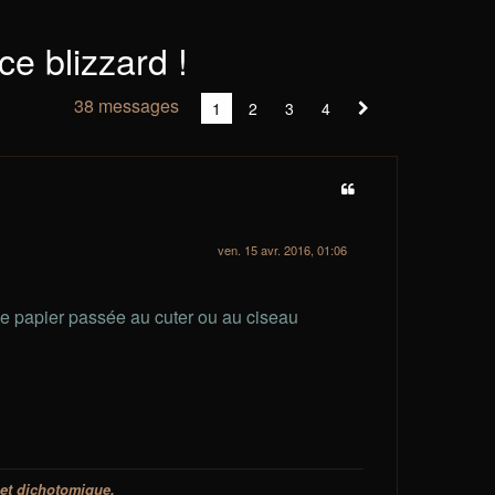
e blizzard !
38 messages
Vous
1
2
3
4
Suivant
êtes
à
la
page
ven. 15 avr. 2016, 01:06
e papier passée au cuter ou au ciseau
 et dichotomique.