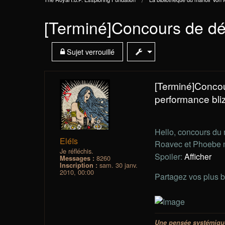
[Terminé]Concours de dé
Sujet verrouillé
[Terminé]Concou
performance bliz
Hello, concours du 
Eléïs
Roavec et Phoebe m
Je réfléchis.
Spoiler:
Afficher
8260
Messages :
sam. 30 janv.
Inscription :
2010, 00:00
Partagez vos plus b
Une pensée systémique 