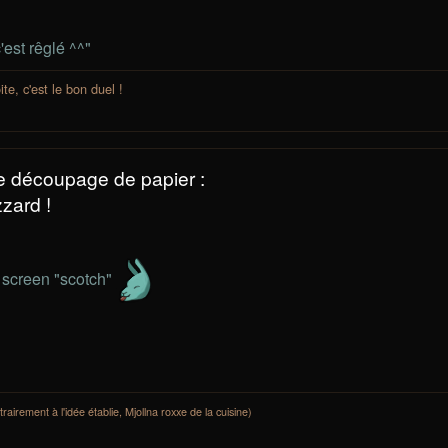
'est rêglé ^^"
e, c'est le bon duel !
e découpage de papier :
zard !
 screen "scotch"
rairement à l'idée établie, Mjollna roxxe de la cuisine)