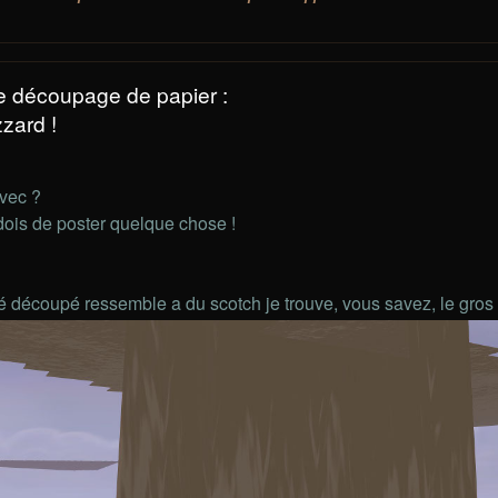
e découpage de papier :
zard !
vec ?
ois de poster quelque chose !
tié découpé ressemble a du scotch je trouve, vous savez, le gro