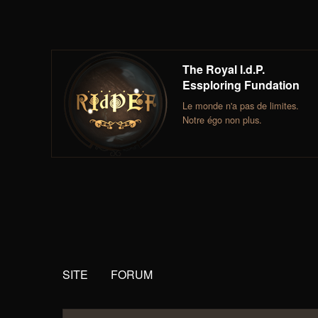
The Royal I.d.P.
Essploring Fundation
Le monde n'a pas de limites.
Notre égo non plus.
SITE
FORUM