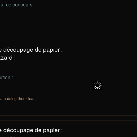
our ce concours
e découpage de papier :
zard !
tion :
 are doing there fean
e découpage de papier :