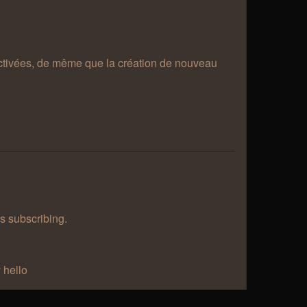
désactivées, de même que la création de nouveau
as subscribing.
 hello