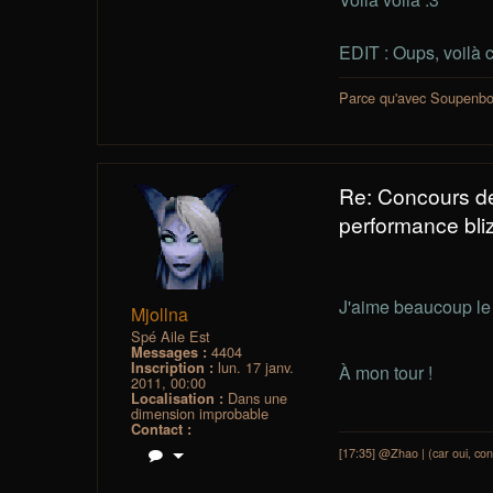
EDIT : Oups, voilà c
Parce qu'avec Soupenboit
Re: Concours d
performance bliz
J'aime beaucoup le
Mjollna
Spé Aile Est
4404
Messages :
lun. 17 janv.
Inscription :
À mon tour !
2011, 00:00
Dans une
Localisation :
dimension improbable
Contact :
[17:35] @Zhao | (car oui, cont