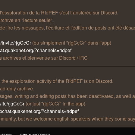
 d'essploration de la RIdPEF s'est transférée sur Discord.
rchive en "lecture seule".
t de lire les messages, l'écriture et l'édition de posts ont été 
/invite/rjgCcCr
(ou simplement "rjgCcCr" dans l'app)
hat.quakenet.org/?channels=ridpef
 archives et bienvenue sur Discord / IRC
he essploration activity of the RIdPEF is on Discord.
ad-only archive.
essages, writing and editing posts has been deactivated, as well 
vite/rjgCcCr
(or just "rjgCcCr" in the app)
ebchat.quakenet.org/?channels=ridpef
community, but we welcome english speakers when they come say
Mortekaï
Défis et événements