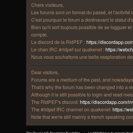
Chers visiteurs,
Les forums sont un format du passé, et l'activité
C'est pourquoi le forum a dorénavant le statut d'a
Bien qu'il soit toujours possible de se logguer e
compte.
Le discord de la RIdPEF :
https://discordapp.com
Le chan IRC #ridpef sur quakenet :
https://webc
Nous vous souhaitons une belle essploration des
Dear visitors,
Forums are a medium of the past, and nowadays t
That's why the forum has been changed into a re
Although it is still possible to login and read m
The RIdPEF's discord:
https://discordapp.com/in
The #ridpef IRC channel on quakenet:
https://w
Note that we're still mainly a french speaking 
The Royal I.d.P. Essploring Fundation
La bibliothèque du manoir Von 