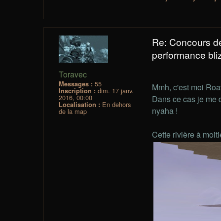
Re: Concours d
performance bliz
Toravec
55
Messages :
Mmh, c'est moi Roa
dim. 17 janv.
Inscription :
2016, 00:00
Dans ce cas je me d
En dehors
Localisation :
nyaha !
de la map
Cette rivière à moi