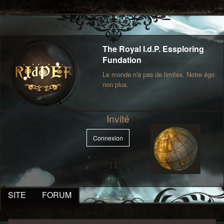
The Royal I.d.P. Essploring
Fundation
Le monde n'a pas de limites. Notre égo
non plus.
Invité
Connexion
SITE
FORUM