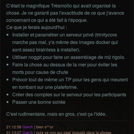
C'était le magnifique Trèsmollo qui avait organisé la
chose. Je ne garanti pas l'exactitude de ce que j'avance
concernant ce qui a été fait à l'époque.
Ce que je ferais aujourd'hui :
Installer et paramétrer un serveur privé (trinitycore
marche pas mal, y'a même des images docker qui
sont assez brainless à installer).
Utiliser noggit pour faire un assemblage de m2 rigolo.
Faire la chose au dessus de la mer pour éviter les
morts pour cause de chute
Prévoir tout de même un TP pour les gens qui meurent
en tombant sur une plateforme.
Créer des comptes sur le serveur pour les participants
Passer une bonne soirée
C'est rudimentaire, mais en gros, c'est ça l'idée.
21:12:58
Gamh
| bien s^^ur
21:13:07
Gamh
| oula ya mjo qui s'est incrusté dans la phrase