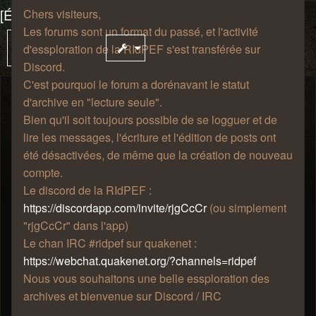
[Événement] La p'tite bête qui monte, qui monte
Chers visiteurs,
Les forums sont un format du passé, et l'activité
35 messages
Sui
Sujet
d'essploration de la RIdPEF s'est transférée sur
verrouillé
Discord.
C'est pourquoi le forum a dorénavant le statut
d'archive en "lecture seule".
Eléïs
Je réfléchis.
Bien qu'il soit toujours possible de se logguer et de
lire les messages, l'écriture et l'édition de posts ont
été désactivées, de même que la création de nouveau
compte.
Re: [Événement] La p'tite bête qui
Le discord de la RIdPEF :
monte, qui monte
https://discordapp.com/invite/rjgCcCr
(ou simplement
mar. 20 sept. 2016, 17:49
"rjgCcCr" dans l'app)
Le chan IRC #ridpef sur quakenet :
Ziva faut le refaire, et organiser un moment
https://webchat.quakenet.org/?channels=ridpef
Nous vous souhaitons une belle essploration des
Une pensée systémique de la complexité serait nécessaire pour
archives et bienvenue sur Discord / IRC
s'opposer à une vision binaire et dichotomique.