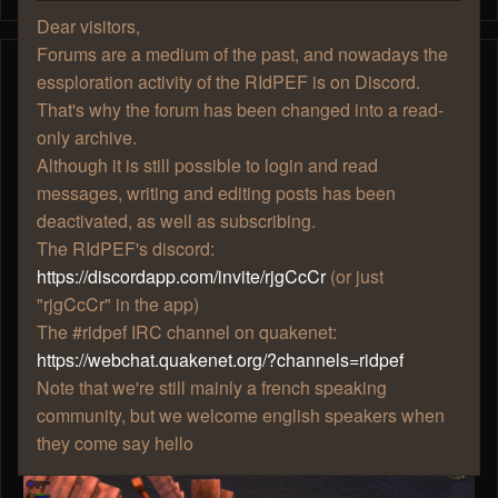
Dear visitors,
Forums are a medium of the past, and nowadays the
essploration activity of the RIdPEF is on Discord.
Mjollna
Spé Aile Est
That's why the forum has been changed into a read-
only archive.
Although it is still possible to login and read
messages, writing and editing posts has been
Re: [Événement] La p'tite bête qui
deactivated, as well as subscribing.
monte, qui monte
The RIdPEF's discord:
lun. 10 oct. 2016, 15:50
https://discordapp.com/invite/rjgCcCr
(or just
"rjgCcCr" in the app)
Hop mes screens, avec un peu de retard...
The #ridpef IRC channel on quakenet:
https://webchat.quakenet.org/?channels=ridpef
J'ai laissé l'interface, parce que, euh, flemme de l'enlever,
Note that we're still mainly a french speaking
et c'est pas critique vu que c'est pas de l'essplo au sens
community, but we welcome english speakers when
strict.
they come say hello