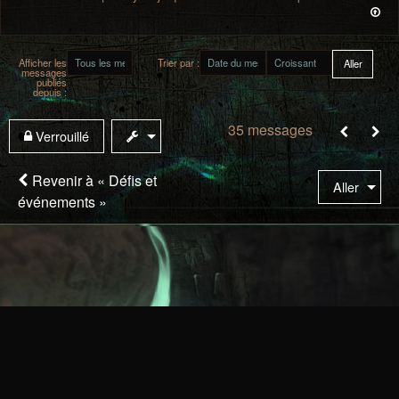
Afficher les
Trier par :
messages
publiés
depuis :
35 messages
Sui
Verrouillé
Revenir à « Défis et
Aller
événements »