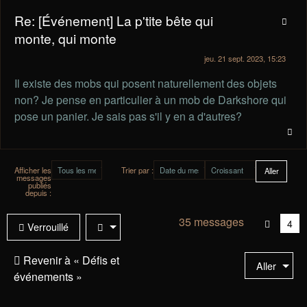
Re: [Événement] La p'tite bête qui
monte, qui monte
jeu. 21 sept. 2023, 15:23
Il existe des mobs qui posent naturellement des objets
non? Je pense en particulier à un mob de Darkshore qui
pose un panier. Je sais pas s'il y en a d'autres?
Afficher les
Trier par :
messages
publiés
depuis :
35 messages
Vou
4
Verrouillé
êtes
à
Revenir à « Défis et
Aller
la
événements »
pag