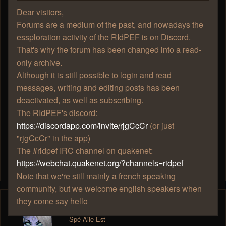
Dear visitors,
(je te demanderais mjollna si tu est d'accord , tu
Forums are a medium of the past, and nowadays the
expliquais bien à l'époque)
essploration activity of the RIdPEF is on Discord.
That's why the forum has been changed into a read-
Mais bon , avant ça, je dois savoir si les Ridpefiens ont
only archive.
envie d'y participer.
Although it is still possible to login and read
messages, writing and editing posts has been
Merci Mjollna et Zhao pour vos réponses rapides
deactivated, as well as subscribing.
The RIdPEF's discord:
https://discordapp.com/invite/rjgCcCr
(or just
Btw si vous avez des idée d'event dites moi
"rjgCcCr" in the app)
The #ridpef IRC channel on quakenet:
"Grand hermite"
https://webchat.quakenet.org/?channels=ridpef
Note that we're still mainly a french speaking
community, but we welcome english speakers when
they come say hello
Mjollna
Spé Aile Est