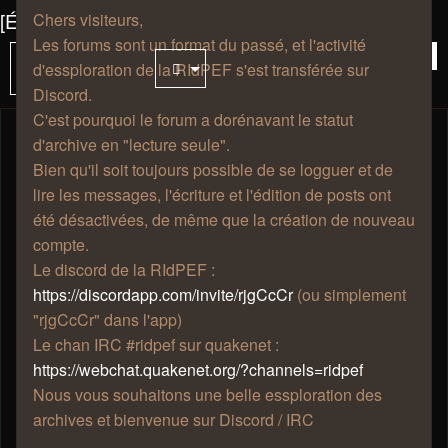
[Événement] La p'tite bête qui monte, qui monte
Chers visiteurs,
Les forums sont un format du passé, et l'activité
35 messages
Vou
4
Sujet
d'essploration de la RIdPEF s'est transférée sur
verrouillé
êtes
Discord.
à
C'est pourquoi le forum a dorénavant le statut
la
d'archive en "lecture seule".
pag
Thaldrïn
Bien qu'il soit toujours possible de se logguer et de
lire les messages, l'écriture et l'édition de posts ont
été désactivées, de même que la création de nouveau
compte.
Re: [Événement] La p'tite bête qui
Le discord de la RIdPEF :
monte, qui monte
https://discordapp.com/invite/rjgCcCr
(ou simplement
mar. 29 août 2023, 00:28
"rjgCcCr" dans l'app)
Hmm hmm , oui je vois , de mémoire cela avais été fais
Le chan IRC #ridpef sur quakenet :
sur wotlk non ? Les liens noggit sont dans l'aile Est je
https://webchat.quakenet.org/?channels=ridpef
suppose . J'aurais surement besoin d'aide pour reprendre
Nous vous souhaitons une belle essploration des
le bidouillage et swapouillage en main (mais pas
archives et bienvenue sur Discord / IRC
maintenant )