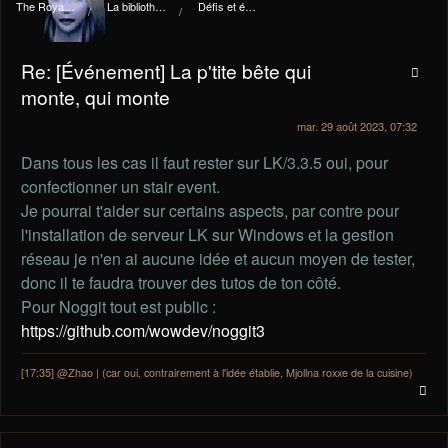
The Royal I.d.P. Essploring Fundation
La bibliothèque du manoir Von Mortekaï
Défis et événements
Re: [Événement] La p'tite bête qui
monte, qui monte
mar. 29 août 2023, 07:32
Dans tous les cas il faut rester sur LK/3.3.5 oui, pour
confectionner un stair event.
Je pourrai t'aider sur certains aspects, par contre pour
l'installation de serveur LK sur Windows et la gestion
réseau je n'en ai aucune idée et aucun moyen de tester,
donc il te faudra trouver des tutos de ton côté.
Pour Noggit tout est public :
https://github.com/wowdev/noggit3
[17:35] @Zhao | (car oui, contrairement à l'idée établie, Mjollna roxxe de la cuisine)